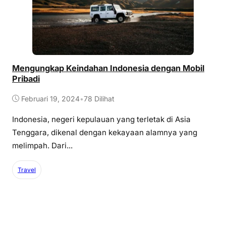
Mengungkap Keindahan Indonesia dengan Mobil
Pribadi
Februari 19, 2024
•
78 Dilihat
Indonesia, negeri kepulauan yang terletak di Asia
Tenggara, dikenal dengan kekayaan alamnya yang
melimpah. Dari...
Travel