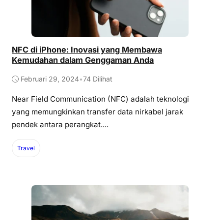
NFC di iPhone: Inovasi yang Membawa
Kemudahan dalam Genggaman Anda
Februari 29, 2024
•
74 Dilihat
Near Field Communication (NFC) adalah teknologi
yang memungkinkan transfer data nirkabel jarak
pendek antara perangkat....
Travel