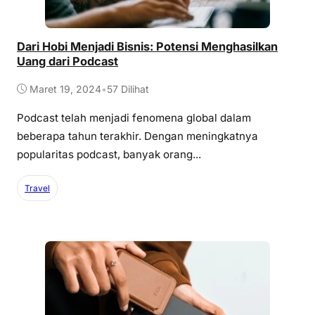
Dari Hobi Menjadi Bisnis: Potensi Menghasilkan
Uang dari Podcast
Maret 19, 2024
•
57 Dilihat
Podcast telah menjadi fenomena global dalam
beberapa tahun terakhir. Dengan meningkatnya
popularitas podcast, banyak orang...
Travel