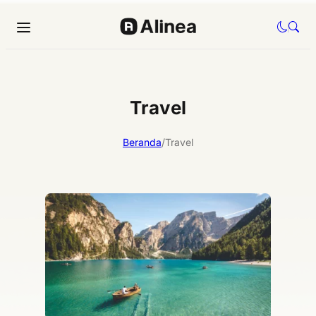
Travel
Beranda
/
Travel